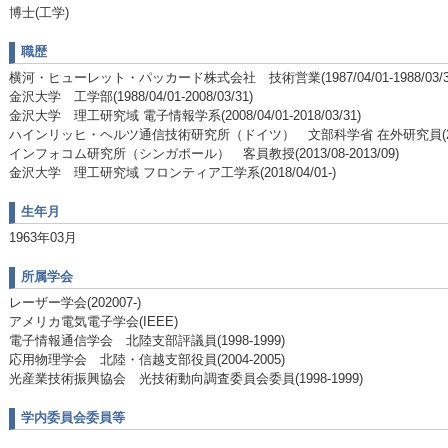
博士(工学)
職歴
横河・ヒューレット・パッカード株式会社 技術営業(1987/04/01-1988/03/3
金沢大学 工学部(1988/04/01-2008/03/31)
金沢大学 理工研究域 電子情報学系(2008/04/01-2018/03/31)
ハインリッヒ・ヘルツ通信技術研究所（ドイツ） 文部科学省 在外研究員(2001/0
インフォコム研究所（シンガポール） 客員教授(2013/08-2013/09)
金沢大学 理工研究域 フロンティア工学系(2018/04/01-)
生年月
1963年03月
所属学会
レーザー学会(202007-)
アメリカ電気電子学会(IEEE)
電子情報通信学会 北陸支部評議員(1998-1999)
応用物理学会 北陸・信越支部役員(2004-2005)
光産業技術振興協会 光技術動向調査委員会委員(1998-1999)
学内委員会委員等