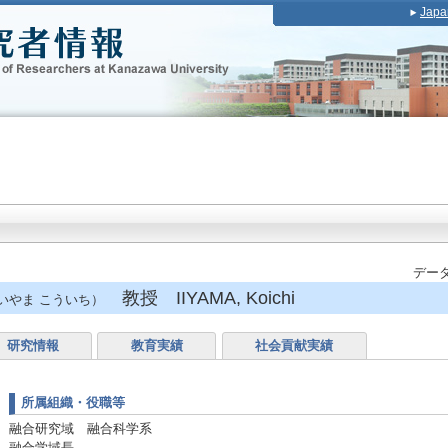
Japa
データ
教授 IIYAMA, Koichi
いやま こういち）
研究情報
教育実績
社会貢献実績
所属組織・役職等
融合研究域 融合科学系
融合学域長