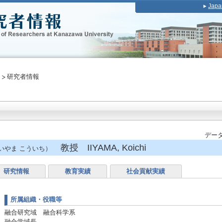
Japa
研究者情報
データ
教授 IIYAMA, Koichi
いやま こういち）
研究情報
教育実績
社会貢献実績
所属組織・役職等
融合研究域 融合科学系
融合学域長