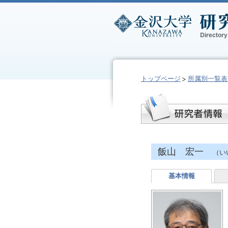
トップページ
所属別一覧表
飯山 宏一
（い
基本情報