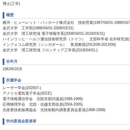
博士(工学)
職歴
横河・ヒューレット・パッカード株式会社 技術営業(1987/04/01-1988/03/3
金沢大学 工学部(1988/04/01-2008/03/31)
金沢大学 理工研究域 電子情報学系(2008/04/01-2018/03/31)
ハインリッヒ・ヘルツ通信技術研究所（ドイツ） 文部科学省 在外研究員(2001/0
インフォコム研究所（シンガポール） 客員教授(2013/08-2013/09)
金沢大学 理工研究域 フロンティア工学系(2018/04/01-)
生年月
1963年03月
所属学会
レーザー学会(202007-)
アメリカ電気電子学会(IEEE)
電子情報通信学会 北陸支部評議員(1998-1999)
応用物理学会 北陸・信越支部役員(2004-2005)
光産業技術振興協会 光技術動向調査委員会委員(1998-1999)
学内委員会委員等