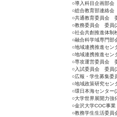
○導入科目企画部会 委員
○総合教育部連絡会 委員
○共通教育委員会 委員(
○教務委員会 委員(20
○社会共創推進体制検
○融合科学域専門部会 委
○地域連携推進センター
○地域連携推進センタ
○専攻運営委員会 委員(
○入試委員会 委員(20
○広報・学生募集委員会
○地域政策研究センター
○環日本海センター(20
○大学世界展開力強化
○金沢大学COC事業 そ
○教務学生生活委員会 委