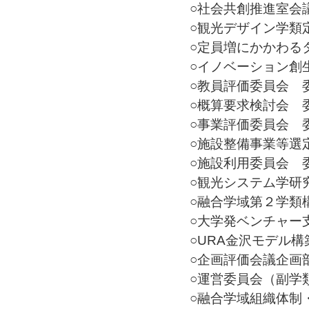
○社会共創推進室会議 
○観光デザイン学類定員
○定員増にかかわるタス
○イノベーション創生会
○教員評価委員会 委員(
○概算要求検討会 委員(
○事業評価委員会 委員(
○施設整備事業等選定検
○施設利用委員会 委員(
○観光システム学研究
○融合学域第２学類構想
○大学発ベンチャー支援
○URA金沢モデル構築W
○企画評価会議企画部会
○運営委員会（副学類長
○融合学域組織体制・教