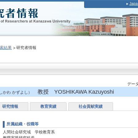
Japa
索結果
研究者情報
データ
教授 YOSHIKAWA Kazuyoshi
しかわ かずよし）
研究情報
教育実績
社会貢献実績
所属組織・役職等
人間社会研究域 学校教育系
教職実践研究科長