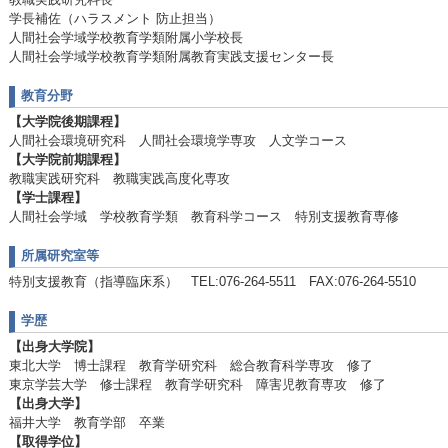
学長補佐（ハラスメント 防止担当）
人間社会学域学校教育学類附属小学校長
人間社会学域学校教育学類附属教育実践支援センター長
教育分野
【大学院後期課程】
人間社会環境研究科 人間社会環境学専攻 人文学コース
【大学院前期課程】
教職実践研究科 教職実践高度化専攻
【学士課程】
人間社会学域 学校教育学類 教育科学コース 特別支援教育専修
所属研究室等
特別支援教育（指導臨床系） TEL:076-264-5511 FAX:076-264-5510
学歴
【出身大学院】
東北大学 博士課程 教育学研究科 総合教育科学専攻 修了
東京学芸大学 修士課程 教育学研究科 障害児教育専攻 修了
【出身大学】
福井大学 教育学部 卒業
【取得学位】