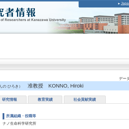
Japa
データ
准教授 KONNO, Hiroki
んの ひろき）
研究情報
教育実績
社会貢献実績
所属組織・役職等
ナノ生命科学研究所