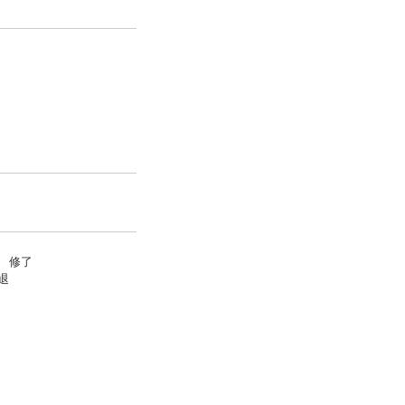
3 修了
退