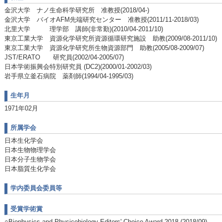
金沢大学 ナノ生命科学研究所 准教授(2018/04-)
金沢大学 バイオAFM先端研究センター 准教授(2011/11-2018/03)
北里大学 理学部 講師(非常勤)(2010/04-2011/10)
東京工業大学 資源化学研究所資源循環研究施設 助教(2009/08-2011/10)
東京工業大学 資源化学研究所生物資源部門 助教(2005/08-2009/07)
JST/ERATO 研究員(2002/04-2005/07)
日本学術振興会特別研究員 (DC2)(2000/01-2002/03)
岩手県立釜石病院 薬剤師(1994/04-1995/03)
生年月
1971年02月
所属学会
日本生化学会
日本生物物理学会
日本分子生物学会
日本脂質生化学会
学内委員会委員等
受賞学術賞
○Biophysics and Physicobiology Editors' Choice Award 2018 (2018/09)