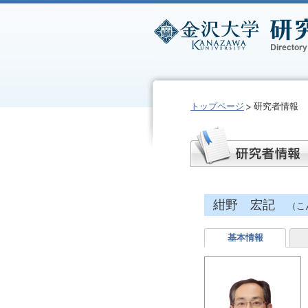
トップページ
研究者情報
紺野 宏記
（こ
基本情報