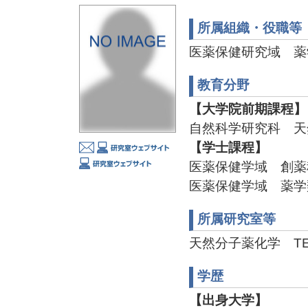
所属組織・役職等
医薬保健研究域 薬
教育分野
【大学院前期課程】
自然科学研究科 天
【学士課程】
医薬保健学域 創薬
医薬保健学域 薬学
所属研究室等
天然分子薬化学 TEL:0
学歴
【出身大学】