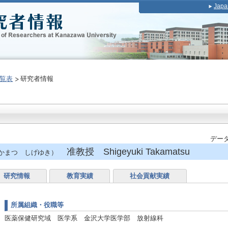
Japa
覧表
研究者情報
データ
准教授 Shigeyuki Takamatsu
かまつ しげゆき）
研究情報
教育実績
社会貢献実績
所属組織・役職等
医薬保健研究域 医学系 金沢大学医学部 放射線科