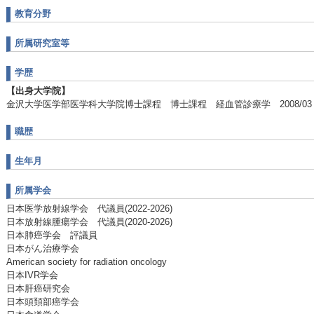
教育分野
所属研究室等
学歴
【出身大学院】
金沢大学医学部医学科大学院博士課程 博士課程 経血管診療学 2008/0
職歴
生年月
所属学会
日本医学放射線学会 代議員(2022-2026)
日本放射線腫瘍学会 代議員(2020-2026)
日本肺癌学会 評議員
日本がん治療学会
American society for radiation oncology
日本IVR学会
日本肝癌研究会
日本頭頚部癌学会