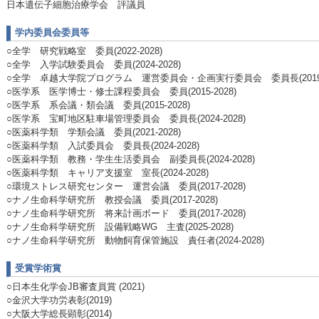
日本遺伝子細胞治療学会 評議員
学内委員会委員等
○全学 研究戦略室 委員(2022-2028)
○全学 入学試験委員会 委員(2024-2028)
○全学 卓越大学院プログラム 運営委員会・企画実行委員会 委員長(2019-2
○医学系 医学博士・修士課程委員会 委員(2015-2028)
○医学系 系会議・類会議 委員(2015-2028)
○医学系 宝町地区駐車場管理委員会 委員長(2024-2028)
○医薬科学類 学類会議 委員(2021-2028)
○医薬科学類 入試委員会 委員長(2024-2028)
○医薬科学類 教務・学生生活委員会 副委員長(2024-2028)
○医薬科学類 キャリア支援室 室長(2024-2028)
○環境ストレス研究センター 運営会議 委員(2017-2028)
○ナノ生命科学研究所 教授会議 委員(2017-2028)
○ナノ生命科学研究所 将来計画ボード 委員(2017-2028)
○ナノ生命科学研究所 設備戦略WG 主査(2025-2028)
○ナノ生命科学研究所 動物飼育保管施設 責任者(2024-2028)
受賞学術賞
○日本生化学会JB審査員賞 (2021)
○金沢大学功労表彰(2019)
○大阪大学総長顕彰(2014)