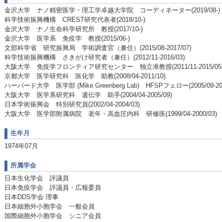
金沢大学 ナノ精密医学・理工学卓越大学院 コーディネーター(2019/08-)
科学技術振興機構 CREST研究代表者(2018/10-)
金沢大学 ナノ生命科学研究所 教授(2017/10-)
金沢大学 医学系 免疫学 教授(2015/06-)
文部科学省 研究振興局 学術調査官（兼任）(2015/08-2017/07)
科学技術振興機構 さきがけ研究者（兼任）(2012/11-2016/03)
大阪大学 免疫学フロンティア研究センター 独立准教授(2011/11-2015/05
京都大学 医学研究科 医化学 助教(2008/04-2011/10)
ハーバード大学 医学部 (Mike Greenberg Lab) HFSPフェロー(2005/09-200
大阪大学 医学系研究科 遺伝学 助手(2004/04-2005/09)
日本学術振興会 特別研究員(2002/04-2004/03)
大阪大学 医学部附属病院 老年・高血圧内科 研修医(1999/04-2000/03)
生年月
1974年07月
所属学会
日本生化学会 評議員
日本免疫学会 評議員・広報委員
日本DDS学会 理事
日本細胞外小胞学会 一般会員
国際細胞外小胞学会 シニア会員