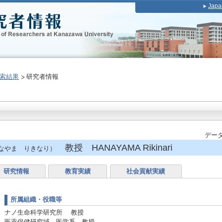
Japa
索結果
研究者情報
データ
教授 HANAYAMA Rikinari
なやま りきなり）
研究情報
教育実績
社会貢献実績
所属組織・役職等
ナノ生命科学研究所 教授
医薬保健研究域 医学系 教授