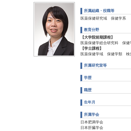
所属組織・役職等
医薬保健研究域 保健学系
教育分野
【大学院前期課程】
医薬保健学総合研究科 保健
【学士課程】
医薬保健学域 保健学類 検
所属研究室等
学歴
職歴
生年月
所属学会
日本肥満学会
日本肝臓学会