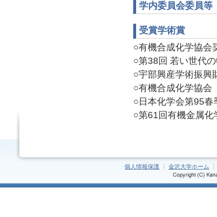
学内委員会委員等
受賞学術賞
○有機合成化学協会奨励賞
○第38回 若い世代の特
○宇部興産学術振興財団奨
○有機合成化学協会 三
○日本化学会第95春季
○第61回有機金属化学
個人情報保護
金沢大学ホーム