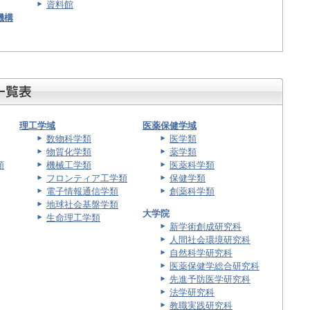
資料館
機構
理工学域
医薬保健学域
数物科学類
医学類
物質化学類
薬学類
類
機械工学類
医薬科学類
フロンティア工学類
保健学類
電子情報通信学類
創薬科学類
地球社会基盤学類
大学院
生命理工学類
新学術創成研究科
人間社会環境研究科
自然科学研究科
医薬保健学総合研究科
先進予防医学研究科
法学研究科
教職実践研究科