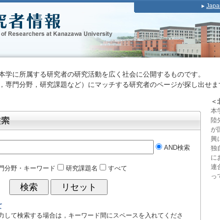
Japa
，本学に所属する研究者の研究活動を広く社会に公開するものです。
，専門分野，研究課題など）にマッチする研究者のページが探し出せま
＜
本
陸
が
興
AND検索
独
に
連
門分野・キーワード
研究課題名
すべて
っ
て
力して検索する場合は，キーワード間にスペースを入れてくださ