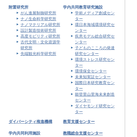
附置研究所
学内共同教育研究施設
がん進展制御研究所
学術メディア創成セン
ナノ生命科学研究所
ター
ナノマテリアル研究所
環日本海域環境研究セ
設計製造技術研究所
ンター
高度モビリティ研究所
疾患モデル総合研究セ
古代文明・文化資源学
ンター
研究所
子どものこころの発達
先端観光科学研究所
研究センター
環境ストレス研究セン
ター
環境保全センター
未来知実証センター
国際日本研究教育セン
ター
能登里山里海未来創造
センター
ダイヤモンド研究セン
ター
ダイバーシティ推進機構
教育支援センター
学内共同利用施設
教職総合支援センター