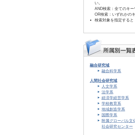
い。
AND検索
：全てのキー
OR検索
：いずれかの
検索対象を指定すると
融合研究域
融合科学系
人間社会研究域
人文学系
法学系
経済学経営学系
学校教育系
地域創造学系
国際学系
附属グローバル文
社会研究センター