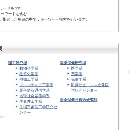
ワードを含む
キーワードを含む
，指定した項目の中で，キーワード検索を行います。
理工研究域
医薬保健研究域
数物科学系
医学系
物質化学系
薬学系
機械工学系
保健学系
フロンティア工学系
附属サピエンス進化医
電子情報通信学系
学研究センター
地球社会基盤学系
医薬保健学総合研究科
生命理工学系
先端宇宙理工学研究セ
ンター
化・