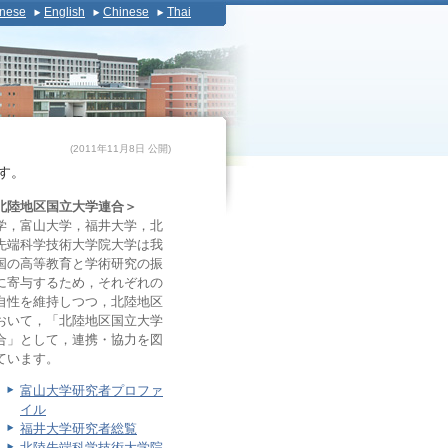
nese
English
Chinese
Thai
(2011年11月8日 公開)
す。
北陸地区国立大学連合＞
学，富山大学，福井大学，北
先端科学技術大学院大学は我
国の高等教育と学術研究の振
に寄与するため，それぞれの
自性を維持しつつ，北陸地区
おいて，「北陸地区国立大学
合」として，連携・協力を図
ています。
富山大学研究者プロファ
イル
福井大学研究者総覧
北陸先端科学技術大学院