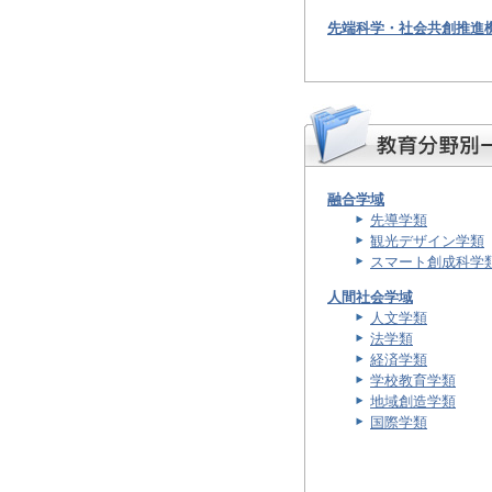
先端科学・社会共創推進
融合学域
先導学類
観光デザイン学類
スマート創成科学
人間社会学域
人文学類
法学類
経済学類
学校教育学類
地域創造学類
国際学類