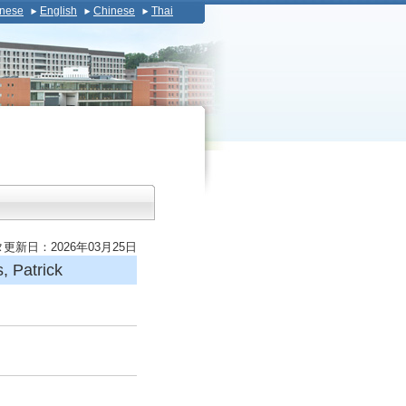
nese
English
Chinese
Thai
更新日：2026年03月25日
Patrick