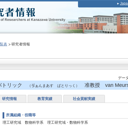
Japa
覧表
研究者情報
データ
パトリック
准教授 van Meurs, 
（ゔぁんまあす ぱとりっく）
研究情報
教育実績
社会貢献実績
所属組織・役職等
理工研究域 数物科学系 理工研究域・数物科学系