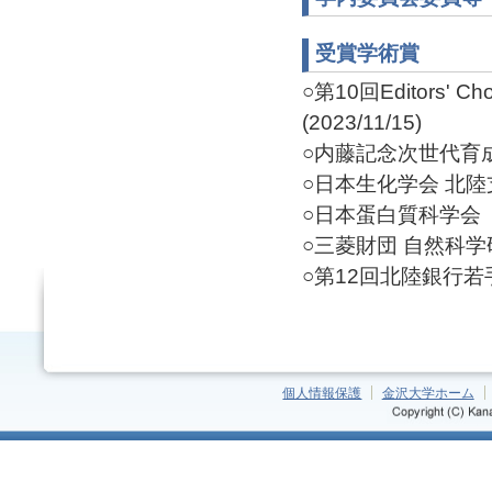
受賞学術賞
○第10回Editors' Choi
(2023/11/15)
○内藤記念次世代育成支
○日本生化学会 北陸支部
○日本蛋白質科学会 若
○三菱財団 自然科学研
○第12回北陸銀行若手研
個人情報保護
金沢大学ホーム