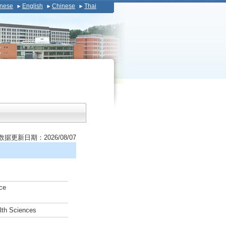
nese
English
Chinese
Thai
数据更新日期：2026/08/07
ce
lth Sciences