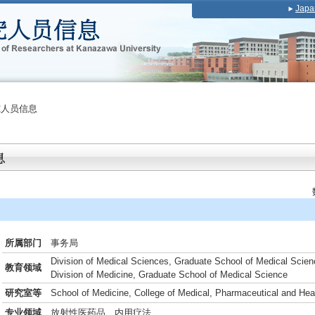
Japa
究人员信息
所属部门
事务局
Division of Medical Sciences, Graduate School of Medical Scien
教育领域
Division of Medicine, Graduate School of Medical Science
研究室等
School of Medicine, College of Medical, Pharmaceutical and Hea
专业领域
放射性医药品、内用疗法