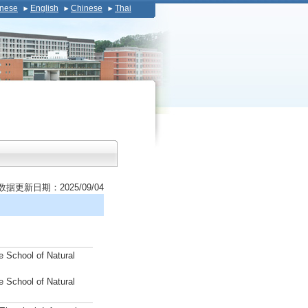
nese
English
Chinese
Thai
数据更新日期：2025/09/04
e School of Natural
e School of Natural