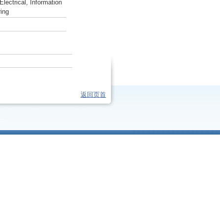
lectrical, Information
ing
返回页首