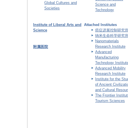
Global Cultures and
Science and
Societies
Technology
Institute of Liberal Arts and
Attached Institutes
Science
癌症进展控制研究
纳米生命科学研究
Nanomaterials
Research Institute
附属医院
Advanced
Manufacturing
Technology Institut
Advanced Mobility
Research Institute
Institute for the St
of Ancient Civilizat
and Cultural Resou
The Frontier Institut
Tourism Sciences