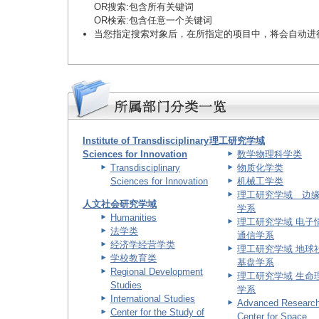
OR搜索
:包含所有关键词
OR検索
:包含任意一个关键词
当您指定搜索对象后，在所指定的项目中，将会自动进
Institute of Transdisciplinary
理工研究学域
Sciences for Innovation
数学物理科学类
Transdisciplinary
物质化学类
Sciences for Innovation
机械工学类
理工研究学域 边
人文社会研究学域
学系
Humanities
理工研究学域 电子
法学类
通信学系
经济学经营学类
理工研究学域 地球
学校教育类
基盘学系
Regional Development
理工研究学域 生命
Studies
学系
International Studies
Advanced Researc
Center for the Study of
Center for Space