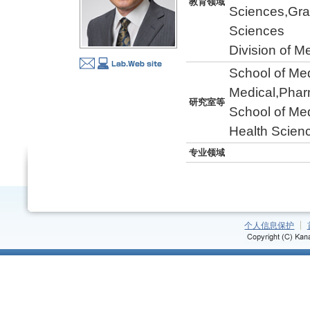
教育领域
Sciences,Gra
Sciences
Division of M
School of Med
Medical,Phar
研究室等
School of Med
Health Scien
专业领域
个人信息保护