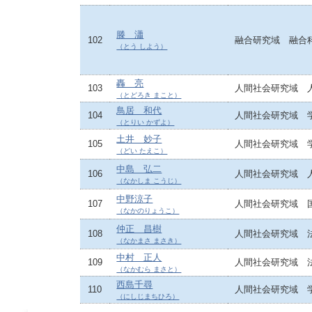
滕 瀟
102
融合研究域 融合
（とう しよう）
轟 亮
103
人間社会研究域 
（とどろき まこと）
鳥居 和代
104
人間社会研究域 
（とりい かずよ）
土井 妙子
105
人間社会研究域 
（どい たえこ）
中島 弘二
106
人間社会研究域 
（なかしま こうじ）
中野涼子
107
人間社会研究域 
（なかのりょうこ）
仲正 昌樹
108
人間社会研究域 
（なかまさ まさき）
中村 正人
109
人間社会研究域 
（なかむら まさと）
西島千尋
110
人間社会研究域 
（にしじまちひろ）