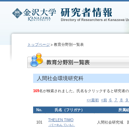
トップページ
教育分野別一覧表
人間社会環境研究科
169
名が検索されました。氏名をクリックすると研究者の
<<最初
<前
6
7
8
9
No.
氏名（フリガナ）
所属
THELEN TIMO
101
人間社会研究域 
（てーれん ていも）