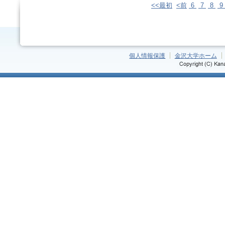
<<最初
<前
6
7
8
9
個人情報保護
金沢大学ホーム