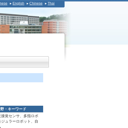
nese
English
Chinese
Thai
分野・キーワード
近接覚センサ、多指ロボ
モジュラーロボット、自
ム