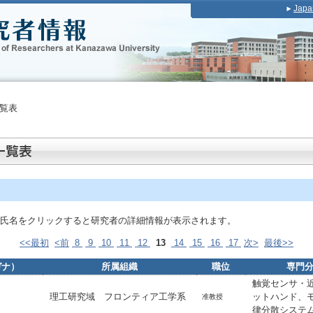
Japa
覧表
氏名をクリックすると研究者の詳細情報が表示されます。
<<最初
<前
8
9
10
11
12
13
14
15
16
17
次>
最後>>
ガナ）
所属組織
職位
専門
触覚センサ・
理工研究域 フロンティア工学系
ットハンド、
准教授
律分散システ