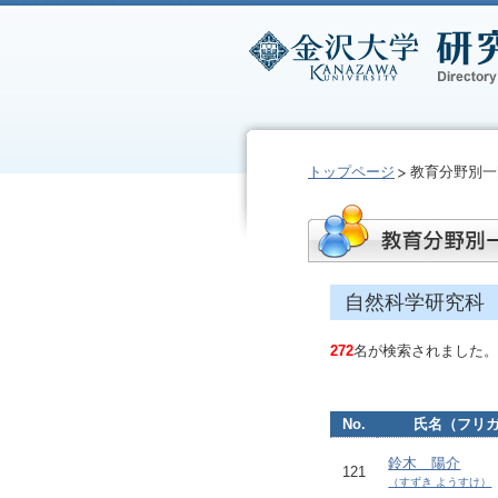
トップページ
教育分野別一
自然科学研究科
272
名が検索されました。
No.
氏名（フリ
鈴木 陽介
121
（すずき ようすけ）