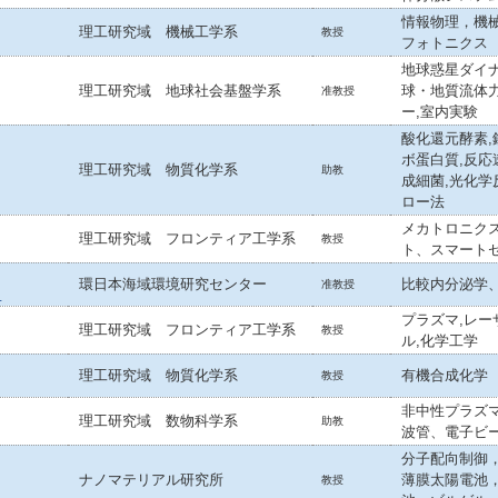
情報物理，機
理工研究域 機械工学系
教授
フォトニクス
地球惑星ダイナ
理工研究域 地球社会基盤学系
球・地質流体力
准教授
ー,室内実験
酸化還元酵素,
ボ蛋白質,反応
理工研究域 物質化学系
助教
成細菌,光化学
ロー法
メカトロニク
理工研究域 フロンティア工学系
教授
ト、スマート
環日本海域環境研究センター
比較内分泌学
准教授
）
プラズマ,レー
理工研究域 フロンティア工学系
教授
ル,化学工学
理工研究域 物質化学系
有機合成化学
教授
非中性プラズ
理工研究域 数物科学系
助教
波管、電子ビ
分子配向制御
ナノマテリアル研究所
薄膜太陽電池
教授