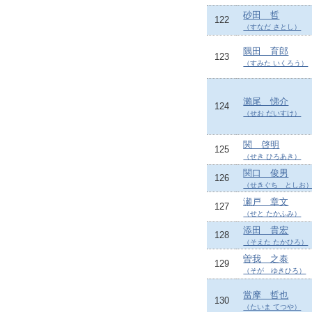
砂田 哲
122
（すなだ さとし）
隅田 育郎
123
（すみた いくろう）
瀨尾 悌介
124
（せお だいすけ）
関 啓明
125
（せき ひろあき）
関口 俊男
126
（せきぐち としお
瀬戸 章文
127
（せと たかふみ）
添田 貴宏
128
（そえた たかひろ）
曽我 之泰
129
（そが ゆきひろ）
當摩 哲也
130
（たいま てつや）