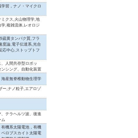
械学習，ナノ・マイクロ
ミクス,火山物理学,地
学,複雑流体,レオロジ
鉄硫黄タンパク質,フラ
速度論,電子伝達系,光合
反応中心,ストップトフ
ス、人間共存型ロボッ
センシング、自動化装置
、海産無脊椎動物生理学
ザー,ナノ粒子,エアロゾ
マ、テラヘルツ波、後進
ーム
，有機系太陽電池，有機
，ペロブスカイト太陽電