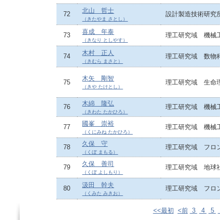
北山 哲士
72
設計製造技術研究
（きたやま さとし）
喜成 年泰
73
理工研究域 機械
（きなり としやす）
木村 正人
74
理工研究域 数物
（きむら まさと）
木矢 剛智
75
理工研究域 生命
（きや たけとし）
木綿 隆弘
76
理工研究域 機械
（きわた たかひろ）
國峯 崇裕
77
理工研究域 機械
（くにみね たかひろ）
久保 守
78
理工研究域 フロ
（くぼ まもる）
久保 善司
79
理工研究域 地球
（くぼ よしもり）
汲田 幹夫
80
理工研究域 フロ
（くみた みきお）
<<最初
<前
3
4
5