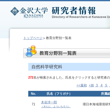
トップページ
教育分野別一覧表
自然科学研究科
272
名が検索されました。氏名をクリックすると研究者の
<<最初
<前
3
4
5
No.
氏名（フリガナ）
所属
木谷洋一郎
71
環日本海域環境研
（きたに よういちろう）