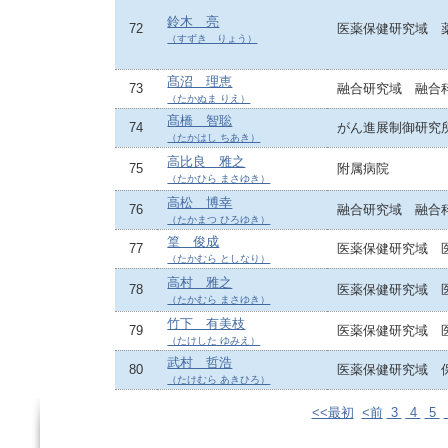
鈴木 亮
72
医薬保健研究域 
（すずき りょう）
髙沼 理恵
73
融合研究域 融合
（たかぬま りえ）
髙橋 智聡
74
がん進展制御研究
（たかはし ちあき）
高比良 雅之
75
附属病院
（たかひら まさゆき）
高松 博幸
76
融合研究域 融合
（たかまつ ひろゆき）
篁 俊成
77
医薬保健研究域 
（たかむら としなり）
高村 雅之
78
医薬保健研究域 
（たかむら まさゆき）
竹下 有美枝
79
医薬保健研究域 
（たけした ゆみえ）
武村 哲浩
80
医薬保健研究域 
（たけむら あきひろ）
<<最初
<前
3
4
5