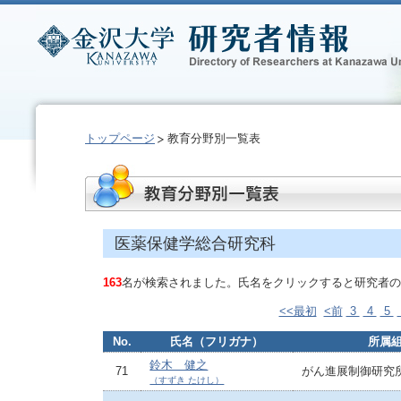
トップページ
教育分野別一覧表
医薬保健学総合研究科
163
名が検索されました。氏名をクリックすると研究者の
<<最初
<前
3
4
5
No.
氏名（フリガナ）
所属
鈴木 健之
71
がん進展制御研究
（すずき たけし）