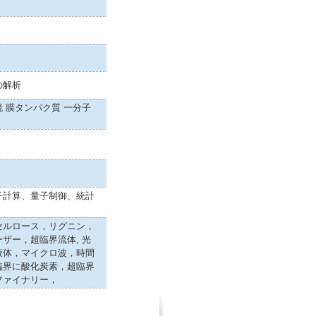
の解析
 膜タンパク質 一分子
子計算、量子制御、統計
セルロース，リグニン，
ザー，超臨界流体, 光
液体，マイクロ波，時間
臨界に酸化炭素，超臨界
ファイナリー，