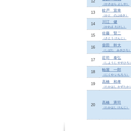
12
（かさはら よしや）
蚊戸 宣幸
13
（かと のぶゆき）
川江 健
14
（かわえ たけし）
佐藤 賢二
15
（さとう けんじ）
柴田 幹大
16
（しばた みきひろ
莊司 泰弘
17
（しようじ やすひろ
軸屋 一郎
18
（じくや いちろう）
高橋 和孝
19
（たかはし かずたか
髙橋 憲司
20
（たかはし けんじ）