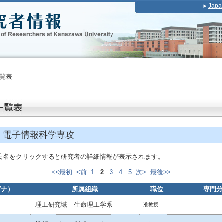
Japa
覧表
 電子情報科学専攻
氏名をクリックすると研究者の詳細情報が表示されます。
<<最初
<前
1
2
3
4
5
次>
最後>>
ガナ）
所属組織
職位
専門
理工研究域 生命理工学系
准教授