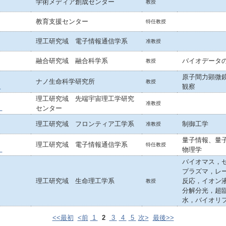
学術メディア創成センター
教授
教育支援センター
特任教授
理工研究域 電子情報通信学系
准教授
融合研究域 融合科学系
バイオデータ
教授
原子間力顕微鏡
ナノ生命科学研究所
教授
観察
）
理工研究域 先端宇宙理工学研究
准教授
センター
）
理工研究域 フロンティア工学系
制御工学
准教授
量子情報、量
理工研究域 電子情報通信学系
特任教授
物理学
）
バイオマス，
プラズマ，レー
理工研究域 生命理工学系
反応，イオン
教授
分解分光，超
水，バイオリ
<<最初
<前
1
2
3
4
5
次>
最後>>