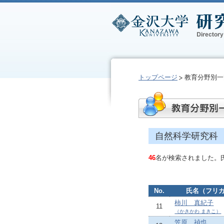
トップページ
教育分野別一
自然科学研究科
46
名が検索されました。
No.
氏名（フリ
柿川 真紀子
11
（かきかわ まきこ）
笠原 禎也