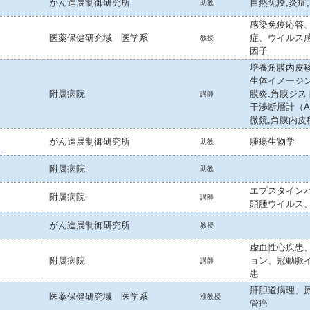
がん進展制御研究所
自然免疫,炎症
助教
感染免疫応答
医薬保健研究域 医学系
症、ウイルス
教授
因子
培養角膜内皮移
生体イメージ
附属病院
膜炎,角膜ジス
講師
干渉断層計（A
微鏡,角膜内皮
がん進展制御研究所
腫瘍生物学
助教
）
附属病院
助教
エプスタイン
附属病院
講師
頭腫ウイルス
がん進展制御研究所
教授
虚血性心疾患
附属病院
ョン、冠動脈
講師
患
肝胆道病理、
医薬保健研究域 医学系
准教授
管癌