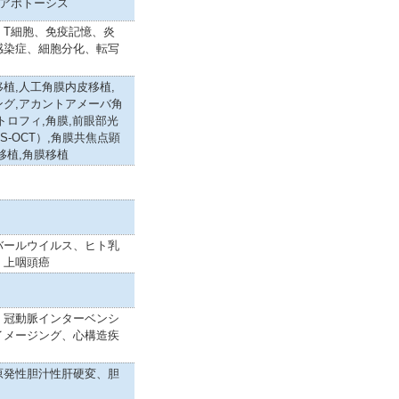
,アポトーシス
、T細胞、免疫記憶、炎
感染症、細胞分化、転写
植,人工角膜内皮移植,
ング,アカントアメーバ角
トロフィ,角膜,前眼部光
S-OCT）,角膜共焦点顕
移植,角膜移植
バールウイルス、ヒト乳
、上咽頭癌
、冠動脈インターベンシ
イメージング、心構造疾
原発性胆汁性肝硬変、胆