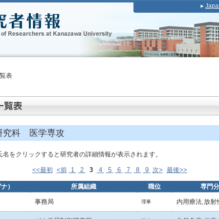
Japa
覧表
研究科 医学専攻
氏名をクリックすると研究者の詳細情報が表示されます。
<<最初
<前
1
2
3
4
5
6
7
8
9
次>
最後>>
ガナ）
所属組織
職位
専門
事務局
内用療法,放射
理事