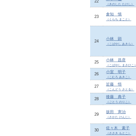
22
（きのした たけし）
倉知 慎
23
（くらち まこと）
小林 顕
24
（こばやし あきら）
小林 昌彦
25
（こばやし まさひこ
小室 明子
26
（こむろ あきこ）
近藤 悟
27
（こんどう さとる）
後藤 典子
28
（ごとう のりこ）
坂田 憲治
29
（さかた けんじ）
佐々木 素子
30
（ささき もとこ）