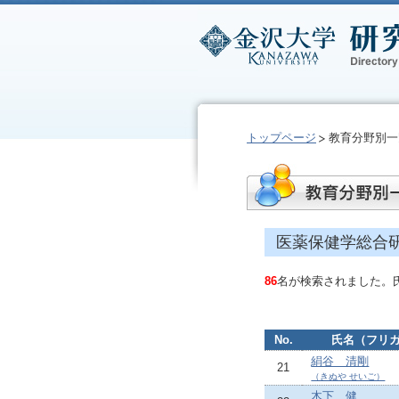
トップページ
教育分野別一
医薬保健学総合
86
名が検索されました。
No.
氏名（フリ
絹谷 清剛
21
（きぬや せいご）
木下 健