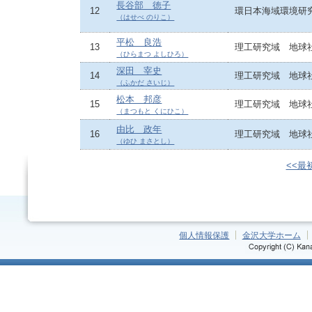
長谷部 徳子
12
環日本海域環境研
（はせべ のりこ）
平松 良浩
13
理工研究域 地球
（ひらまつ よしひろ）
深田 宰史
14
理工研究域 地球
（ふかだ さいじ）
松本 邦彦
15
理工研究域 地球
（まつもと くにひこ）
由比 政年
16
理工研究域 地球
（ゆひ まさとし）
<<最
個人情報保護
金沢大学ホーム