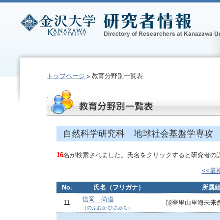
トップページ
教育分野別一覧表
自然科学研究科 地球社会基盤学専攻
16
名が検索されました。氏名をクリックすると研究者の
<<最
No.
氏名（フリガナ）
所属
信岡 尚道
11
能登里山里海未来
（のぶおか ひさみち）