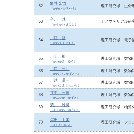
亀井 宏泰
62
理工研究域 生命
（かめい ひろやす）
辛川 誠
63
ナノマテリアル研
（からかわ まこと）
川江 健
64
理工研究域 電子
（かわえ たけし）
川上 裕
65
理工研究域 数物
（かわかみ ゆう）
川口 一朋
66
理工研究域 数物
（かわぐち かずとも）
川越 謙一
67
理工研究域 数物
（かわごえ けんいち）
甘中 一輝
68
理工研究域 数物
（かんなか かずき）
菊川 雄司
69
理工研究域 物質
（きくかわ ゆうじ）
岸田 由美
70
理工研究域 フロ
（きしだ ゆみ）