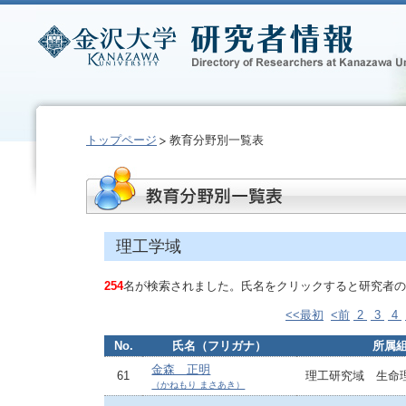
トップページ
教育分野別一覧表
理工学域
254
名が検索されました。氏名をクリックすると研究者の
<<最初
<前
2
3
4
No.
氏名（フリガナ）
所属
金森 正明
61
理工研究域 生命
（かねもり まさあき）