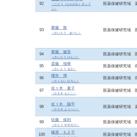
92
医薬保健研究域 
（ごとう（なかがわ）きょう
こ）
齋藤 敦
93
医薬保健研究域 
（さいとう あつし）
齋藤 健吾
94
医薬保健研究域 
（さいとう けんご）
斎藤 瑠華
95
医薬保健研究域 
（さいとう るか）
櫻井 博
96
医薬保健研究域 
（さくらい ひろし）
佐々木 素子
97
医薬保健研究域 
（ささき もとこ）
佐々木 陽平
98
医薬保健研究域 
（ささき ようへい）
佐藤 保則
99
医薬保健研究域 
（さとう やすのり）
篠原 もえ子
100
医薬保健研究域 