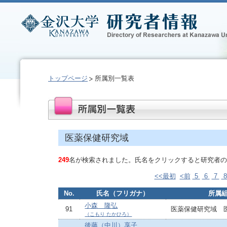
トップページ
所属別一覧表
医薬保健研究域
249
名が検索されました。氏名をクリックすると研究者の
<<最初
<前
5
6
7
No.
氏名（フリガナ）
所属
小森 隆弘
91
医薬保健研究域 
（こもり たかひろ）
後藤（中川）享子