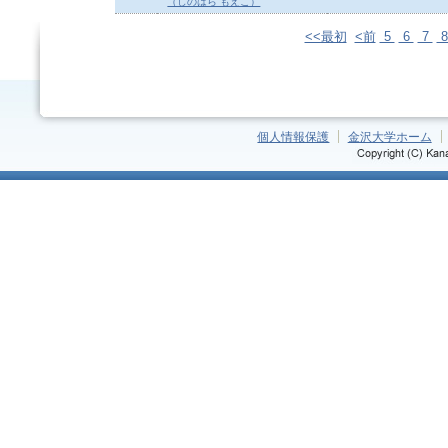
（しのはら もえこ）
<<最初
<前
5
6
7
個人情報保護
金沢大学ホーム