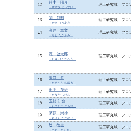
鈴木 陽介
12
理工研究域 フロ
（すずき ようすけ）
関 啓明
13
理工研究域 フロ
（せき ひろあき）
瀬戸 章文
14
理工研究域 フロ
（せと たかふみ）
瀧 健太郎
15
理工研究域 フロ
（たき けんたろう）
滝口 昇
16
理工研究域 フロ
（たきぐち のぼる）
田中 茂雄
17
理工研究域 フロ
（たなか しげお）
玉舘 知也
18
理工研究域 フロ
（たまだて ともや）
茅原 崇徳
19
理工研究域 フロ
（ちはら たかのり）
辻 徳生
20
理工研究域 フロ
（つじ とくお）