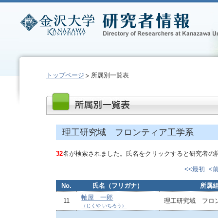
トップページ
所属別一覧表
理工研究域 フロンティア工学系
32
名が検索されました。氏名をクリックすると研究者の
<<最初
<
No.
氏名（フリガナ）
所属
軸屋 一郎
11
理工研究域 フロ
（じくや いちろう）