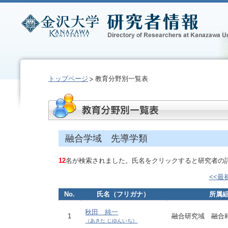
トップページ
教育分野別一覧表
融合学域 先導学類
12
名が検索されました。氏名をクリックすると研究者の
<<最
No.
氏名（フリガナ）
所属
秋田 純一
1
融合研究域 融合
（あきた じゆんいち）