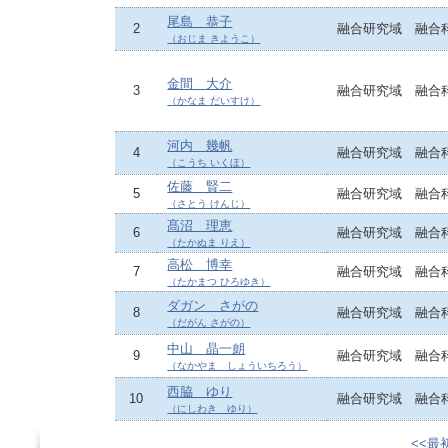
尾島 恭子
2
融合研究域 融合
（おじま きようこ）
金間 大介
3
融合研究域 融合
（かなま だいすけ）
河内 幾帆
4
融合研究域 融合
（こうち いくほ）
佐藤 賢二
5
融合研究域 融合
（さとう けんじ）
髙沼 理恵
6
融合研究域 融合
（たかぬま りえ）
高松 博幸
7
融合研究域 融合
（たかまつ ひろゆき）
ダガン さがの
8
融合研究域 融合
（だがん さがの）
中山 晶一朗
9
融合研究域 融合
（なかやま しょういちろう）
西脇 ゆり
10
融合研究域 融合
（にしわき ゆり）
<<最