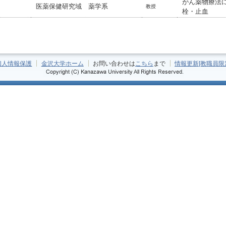
がん薬物療法
医薬保健研究域 薬学系
教授
栓・止血
個人情報保護
金沢大学ホーム
お問い合わせは
こちら
まで
情報更新[教職員限