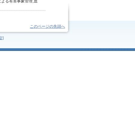
による有害事象管理,血
このページの先頭へ
定]