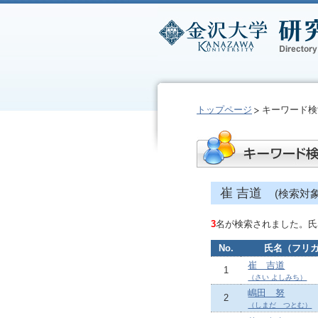
トップページ
キーワード検
崔 吉道
(検索対
3
名が検索されました。氏
No.
氏名（フリ
崔 吉道
1
（さい よしみち）
嶋田 努
2
（しまだ つとむ）