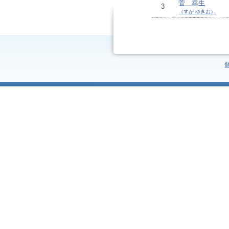
菅 幸生
3
（すが ゆきお）