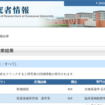
Japa
索結果
象：すべて)
名をクリックすると研究者の詳細情報が表示されます。
ガナ）
所属組織
職位
専門
附属病院
生物系薬学 応
教授
医薬保健研究域 薬学系
臨床薬物動態
教授