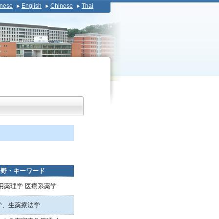
nese
English
Chinese
Thai
分野・キーワード
用薬理学 医療系薬学
学、生薬療法学