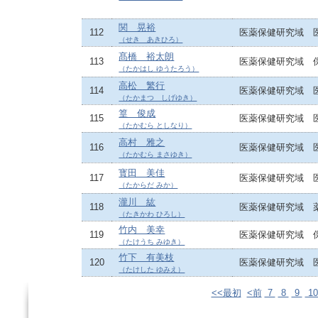
関 晃裕
112
医薬保健研究域 
（せき あきひろ）
髙橋 裕太朗
113
医薬保健研究域 
（たかはし ゆうたろう）
高松 繁行
114
医薬保健研究域 
（たかまつ しげゆき）
篁 俊成
115
医薬保健研究域 
（たかむら としなり）
高村 雅之
116
医薬保健研究域 
（たかむら まさゆき）
寳田 美佳
117
医薬保健研究域 
（たからだ みか）
瀧川 紘
118
医薬保健研究域 
（たきかわ ひろし）
竹内 美幸
119
医薬保健研究域 
（たけうち みゆき）
竹下 有美枝
120
医薬保健研究域 
（たけした ゆみえ）
<<最初
<前
7
8
9
1