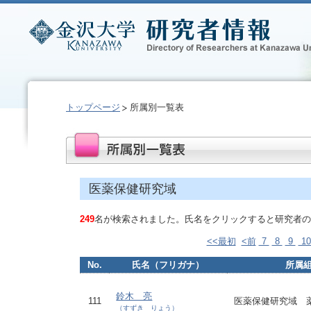
トップページ
所属別一覧表
医薬保健研究域
249
名が検索されました。氏名をクリックすると研究者の
<<最初
<前
7
8
9
1
No.
氏名（フリガナ）
所属
鈴木 亮
111
医薬保健研究域 
（すずき りょう）