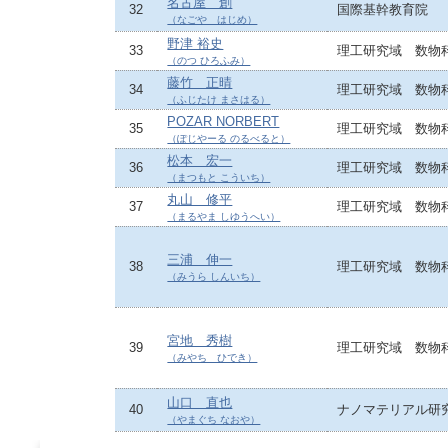
名古屋 創
32
国際基幹教育院
（なごや はじめ）
野津 裕史
33
理工研究域 数物
（のつ ひろふみ）
藤竹 正晴
34
理工研究域 数物
（ふじたけ まさはる）
POZAR NORBERT
35
理工研究域 数物
（ぽじやーる のるべると）
松本 宏一
36
理工研究域 数物
（まつもと こういち）
丸山 修平
37
理工研究域 数物
（まるやま しゆうへい）
三浦 伸一
38
理工研究域 数物
（みうら しんいち）
宮地 秀樹
39
理工研究域 数物
（みやち ひでき）
山口 直也
40
ナノマテリアル研
（やまぐち なおや）