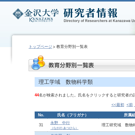
トップページ
教育分野別一覧表
理工学域 数物科学類
44
名が検索されました。氏名をクリックすると研究者の
<<最初
<前
No.
氏名（フリガナ）
所属
永野 中行
31
理工研究域 数物
（ながの あつひら）