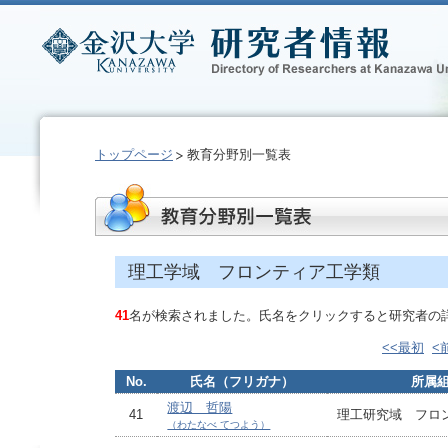
トップページ
教育分野別一覧表
理工学域 フロンティア工学類
41
名が検索されました。氏名をクリックすると研究者の
<<最初
<
No.
氏名（フリガナ）
所属
渡辺 哲陽
41
理工研究域 フロ
（わたなべ てつよう）