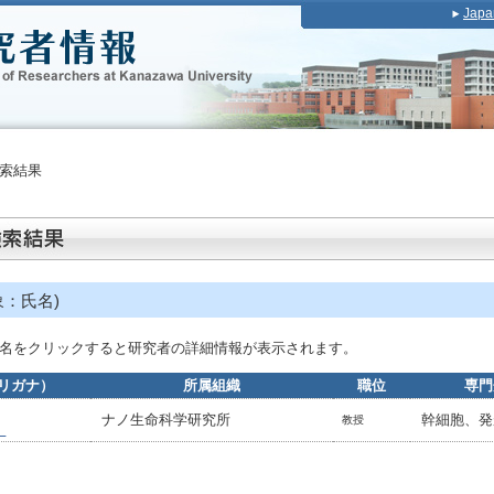
Japa
索結果
象：氏名)
名をクリックすると研究者の詳細情報が表示されます。
リガナ）
所属組織
職位
専門
ナノ生命科学研究所
幹細胞、発
教授
）