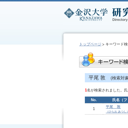
トップページ
キーワード検
平尾 敦
(検索対
1
名が検索されました。氏
No.
氏名（フ
平尾 敦
1
（ひらお あつし