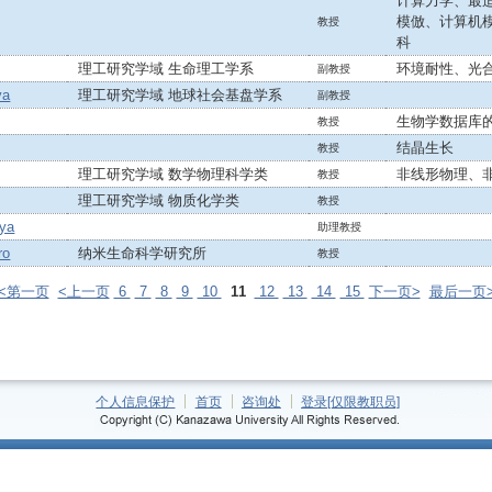
计算力学、最
模倣、计算机
教授
科
理工研究学域 生命理工学系
环境耐性、光
副教授
ya
理工研究学域 地球社会基盘学系
副教授
生物学数据库
教授
结晶生长
教授
理工研究学域 数学物理科学类
非线形物理、
教授
理工研究学域 物质化学类
教授
ya
助理教授
ro
纳米生命科学研究所
教授
<<第一页
<上一页
6
7
8
9
10
11
12
13
14
15
下一页>
最后一页>
个人信息保护
首页
咨询处
登录[仅限教职员]