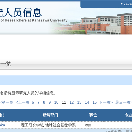
Japa
名后将显示研究人员的详细信息。
<<第一页
<上一页
6
7
8
9
10
11
12
13
14
15
下一页>
最后一页>
名）
所属部门
职位
专
aka
理工研究学域 地球社会基盘学系
教授