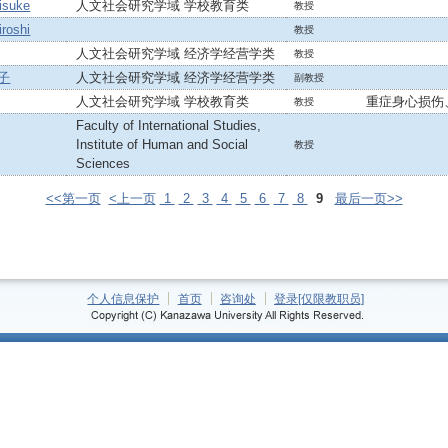
suke
人文社会研究学域 学校教育类
教授
roshi
教授
人文社会研究学域 经济学经营学类
教授
子
人文社会研究学域 经济学经营学类
副教授
人文社会研究学域 学校教育类
重症身心损伤
教授
Faculty of International Studies,
Institute of Human and Social
教授
Sciences
<<第一页
<上一页
1
2
3
4
5
6
7
8
9
最后一页>>
个人信息保护
首页
咨询处
登录[仅限教职员]