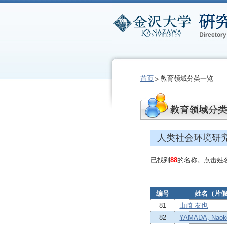
首页
教育领域分类一览
人类社会环境研
已找到
88
的名称。点击姓
编号
姓名（片
81
山崎 友也
82
YAMADA, Naok