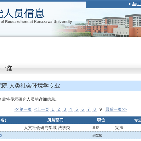
Japa
究院 人类社会环境学专业
名后将显示研究人员的详细信息。
<<第一页
<上一页
1
2
3
4
5
6
7
8
9
最后一页>>
假名）
所属部门
职位
专
人文社会研究学域 法学类
宪法
教授
o
副教授