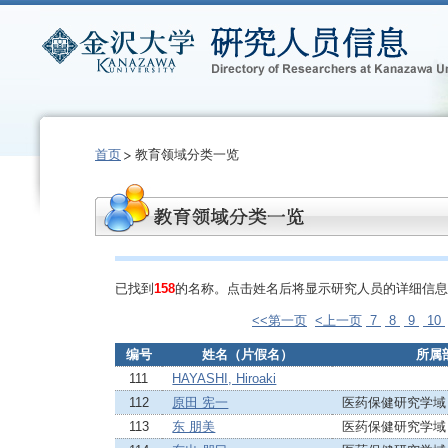
首页
教育领域分类一览
已找到
158
的名称。点击姓名后将显示研究人员的详细信息
<<第一页
<上一页
7
8
9
10
编号
姓名（片假名）
所属
111
HAYASHI, Hiroaki
112
原田 宪一
医药保健研究学域
113
东 朋美
医药保健研究学域