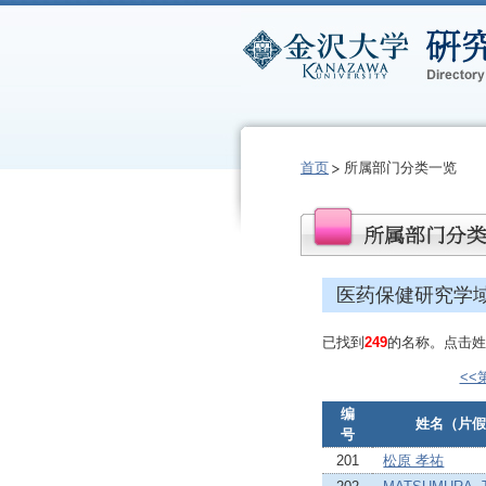
首页
所属部门分类一览
医药保健研究学
已找到
249
的名称。点击姓
<<
编
姓名（片假
号
201
松原 孝祐