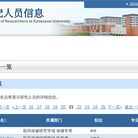
Japa
域
名后将显示研究人员的详细信息。
第一页
<上一页
16
17
18
19
20
21
22
23
24
25
下一页>
最后一
名）
所属部门
职位
专
医药保健研究学域 保健学类
教授