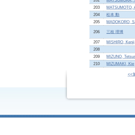
202
MATSUMURA, T
203
MATSUMOTO, A
204
松本 勳
205
MADOKORO, Sa
206
三枝 理博
207
MISHIRO, Kenji
208
209
MIZUNO, Tetsus
210
MIZUMAKI, Kie
<<