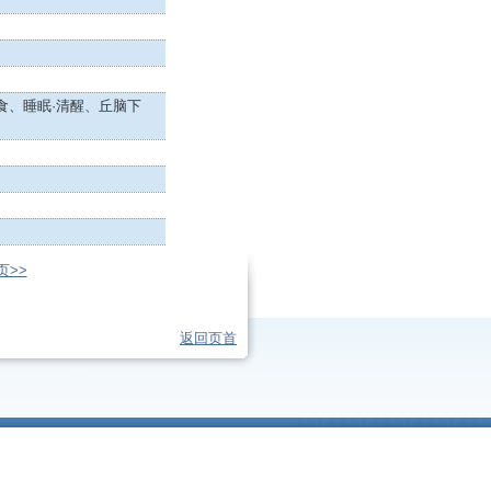
食、睡眠·清醒、丘脑下
页>>
返回页首