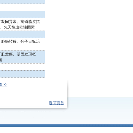
性凝固异常、抗磷脂质抗
C、先天性血栓性因素
、肺癌转移、分子目标治
肝脏发癌、基因发现概
胞
页>>
返回页首