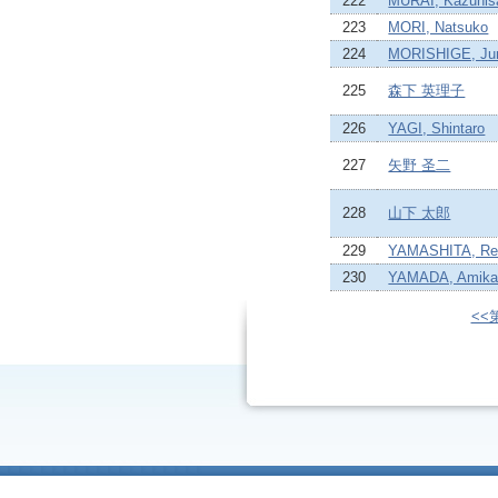
222
MURAI, Kazuhis
223
MORI, Natsuko
224
MORISHIGE, Jun
225
森下 英理子
226
YAGI, Shintaro
227
矢野 圣二
228
山下 太郎
229
YAMASHITA, Re
230
YAMADA, Amik
<<