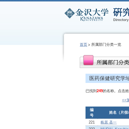
首页
所属部门分类一览
医药保健研究学
已找到
249
的名称。点击姓
<<
编
姓名（片假
号
221
栋居 圣一