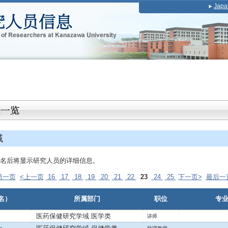
Japa
域
名后将显示研究人员的详细信息。
第一页
<上一页
16
17
18
19
20
21
22
23
24
25
下一页>
最后一
名）
所属部门
职位
专
医药保健研究学域 医学类
讲师