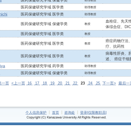
a
医药保健研究学域 保健学类
助理教授
医药保健研究学域 医学类
助理教授
ichi
医药保健研究学域 医学类
助理教授
血栓症、先天
医药保健研究学域 保健学类
教授
体综合症、DI
医药保健研究学域 医学类
教授
癌症药物疗法
医药保健研究学域 医学类
教授
疗、抗药性
病毒性肝炎、
医药保健研究学域 医学类
教授
述、 癌症干细
iya
医药保健研究学域 药学类
助理教授
a
医药保健研究学域 保健学类
助理教授
第一页
<上一页
16
17
18
19
20
21
22
23
24
25
下一页>
最后一
个人信息保护
首页
咨询处
登录[仅限教职员]