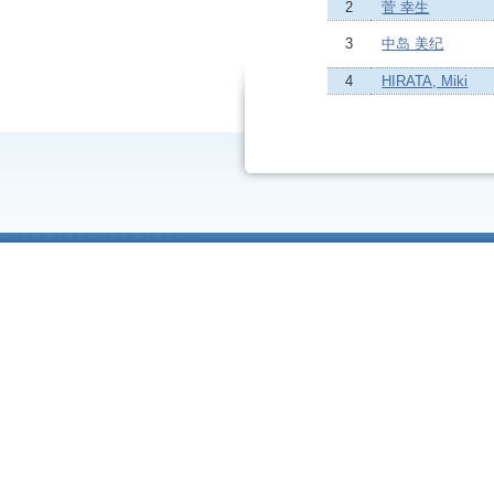
2
菅 幸生
3
中岛 美纪
4
HIRATA, Miki