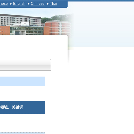
nese
English
Chinese
Thai
领域、关键词