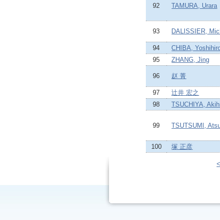
92
TAMURA, Urara
93
DALISSIER, Mic
94
CHIBA, Yoshihir
95
ZHANG, Jing
96
赵 菁
97
辻井 宏之
98
TSUCHIYA, Akih
99
TSUTSUMI, Atsu
100
塚 正彦