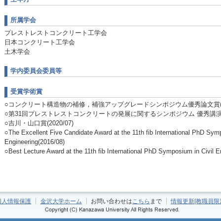
所属学会
プレストレストコンクリート工学会
日本コンクリート工学会
土木学会
学内委員会委員等
受賞学術賞
○コンクリート構造物の補修，補強アップグレードシンポジウム優秀論文賞(202
○第31回プレストレストコンクリートの発展に関するシンポジウム 優秀講演賞(2
○吉川・山口賞(2020/07)
○The Excellent Five Candidate Award at the 11th fib International PhD Symp
Engineering(2016/08)
○Best Lecture Award at the 11th fib International PhD Symposium in Civil E
個人情報保護
金沢大学ホーム
お問い合わせは
こちら
まで
情報更新[教職員限