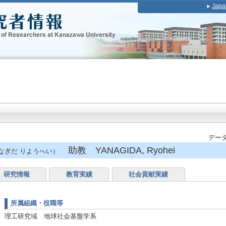
Japa
データ
助教 YANAGIDA, Ryohei
なぎだ りようへい）
研究情報
教育実績
社会貢献実績
所属組織・役職等
理工研究域 地球社会基盤学系