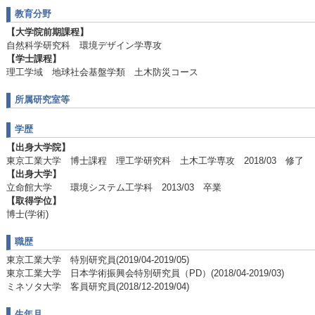
教育分野
【大学院前期課程】
自然科学研究科 環境デザイン学専攻
【学士課程】
理工学域 地球社会基盤学類 土木防災コース
所属研究室等
学歴
【出身大学院】
東京工業大学 博士課程 理工学研究科 土木工学専攻 2018/03 修了
【出身大学】
立命館大学 環境システム工学科 2013/03 卒業
【取得学位】
博士(学術)
職歴
東京工業大学 特別研究員(2019/04-2019/05)
東京工業大学 日本学術振興会特別研究員（PD）(2018/04-2019/03)
ミネソタ大学 客員研究員(2018/12-2019/04)
生年月