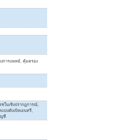
งการแพทย์, คุ้มครอง
รชในเชิงปรากฎการณ์,
ลแบบดับเบิลเอนทรี,
ญชี