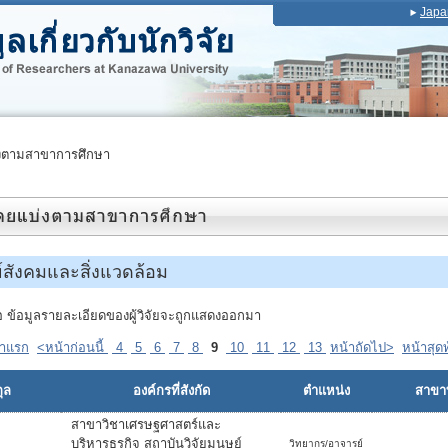
Japa
งตามสาขาการศึกษา
์สังคมและสิ่งแวดล้อม
ื่อ ข้อมูลรายละเอียดของผู้วิจัยจะถูกแสดงออกมา
้าแรก
<หน้าก่อนนี้
4
5
6
7
8
9
10
11
12
13
หน้าถัดไป>
หน้าสุด
ุล
องค์กรที่สังกัด
ตำแหน่ง
สาขาที
สาขาวิชาเศรษฐศาสตร์และ
บริหารธุรกิจ สถาบันวิจัยมนุษย์
วิทยากร/อาจารย์