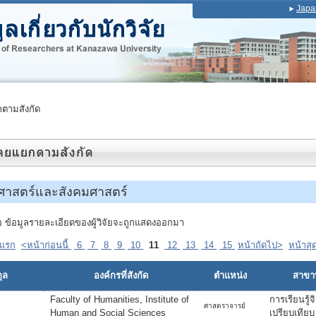
Japa
ตามสังกัด
์ศาสตร์และสังคมศาสตร์
ื่อ ข้อมูลรายละเอียดของผู้วิจัยจะถูกแสดงออกมา
าแรก
<หน้าก่อนนี้
6
7
8
9
10
11
12
13
14
15
หน้าถัดไป>
หน้าสุ
ุล
องค์กรที่สังกัด
ตำแหน่ง
สาขาที
Faculty of Humanities, Institute of
การเรียนรู้จ
ศาสตราจารย์
Human and Social Sciences
เปรียบเทีย