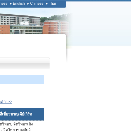
nese
English
Chinese
Thai
ดท้าย>>
่เชี่ยวชาญ/คีย์เวิร์ด
ิตวิทยา, จิตวิทยาเชิง
บ，จิตวิทยาของสัตว์