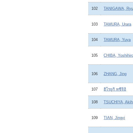
102
TANIGAWA, Ryu
103
TAMURA, Urara
104
TAMURA, Yuya
105
CHIBA, Yoshihir
106
ZHANG, Jing
107
ฮิโรยูกิ ทซึจิอิ
108
TSUCHIYA, Akih
109
TIAN, Jingyi