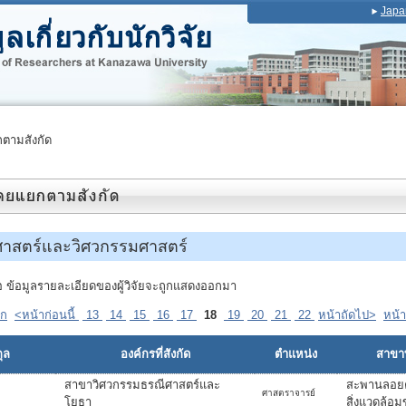
Japa
ตามสังกัด
าศาสตร์และวิศวกรรมศาสตร์
ื่อ ข้อมูลรายละเอียดของผู้วิจัยจะถูกแสดงออกมา
รก
<หน้าก่อนนี้
13
14
15
16
17
18
19
20
21
22
หน้าถัดไป>
หน้า
ุล
องค์กรที่สังกัด
ตำแหน่ง
สาขาที
สาขาวิศวกรรมธรณีศาสตร์และ
สะพานลอย
ศาสตราจารย์
โยธา
สิ่งแวดล้อม