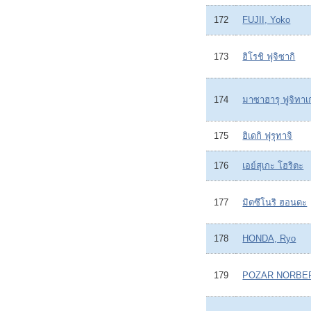
172
FUJII, Yoko
173
ฮิโรชิ ฟุจิซากิ
174
มาซาฮารุ ฟูจิทาเ
175
ฮิเดกิ ฟุรุทาจิ
176
เอย์สุเกะ โฮริตะ
177
มิตซึโนริ ฮอนดะ
178
HONDA, Ryo
179
POZAR NORBE