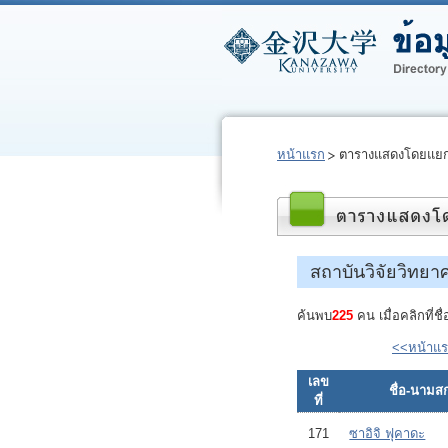
หน้าแรก
ตารางแสดงโดยแยก
สถาบันวิจัยวิทย
ค้นพบ
225
คน เมื่อคลิกที่ช
<<หน้าแ
เลข
ชื่อ-นามสก
ที่
171
ซาอิจิ ฟุคาดะ