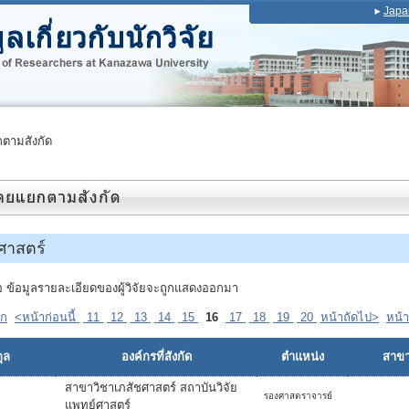
Japa
ตามสังกัด
ศาสตร์
ื่อ ข้อมูลรายละเอียดของผู้วิจัยจะถูกแสดงออกมา
รก
<หน้าก่อนนี้
11
12
13
14
15
16
17
18
19
20
หน้าถัดไป>
หน้า
ุล
องค์กรที่สังกัด
ตำแหน่ง
สาขาท
สาขาวิชาเภสัชศาสตร์ สถาบันวิจัย
รองศาสตราจารย์
แพทย์ศาสตร์