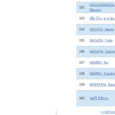
NAGASHIMADA
152
Mayumi
153
เคียวโกะ นางาตะ
154
NAGATA, Naoto
155
NAGATA, Yuka
156
NAGAYA, Satom
157
NAMBU, Iku
158
NAMBU, Yusuke
159
NISHITANI, Nao
160
เซย์จิ นิชิมุระ
<<หน้าแ