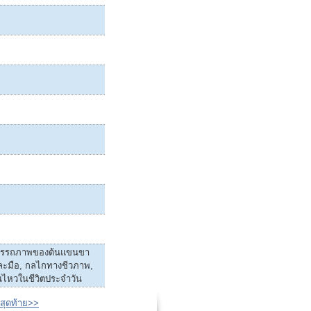
สมรรถภาพของต้นแขนขา
ละมือ, กลไกทางชีวภาพ,
นไหวในชีวิตประจำวัน
สุดท้าย>>