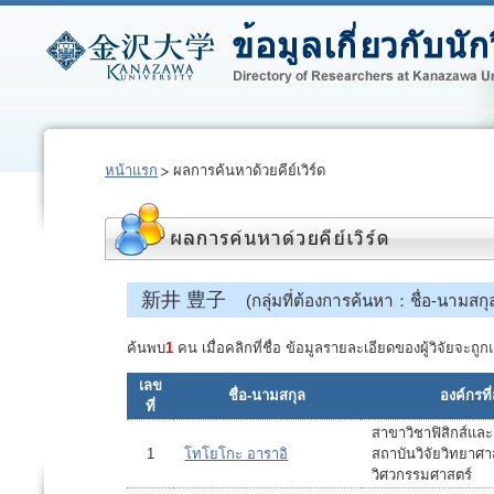
หน้าแรก
ผลการค้นหาด้วยคีย์เวิร์ด
新井 豊子
(กลุ่มที่ต้องการค้นหา：ชื่อ-นามสกุ
ค้นพบ
1
คน เมื่อคลิกที่ชื่อ ข้อมูลรายละเอียดของผู้วิจัยจะ
เลข
ชื่อ-นามสกุล
องค์กรที่
ที่
สาขาวิชาฟิสิกส์แล
1
โทโยโกะ อาราอิ
สถาบันวิจัยวิทยาศ
วิศวกรรมศาสตร์