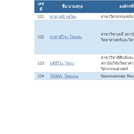
เลข
ชื่อ-นามสกุล
องค์กรที่
ที่
121
ทาคาฟุมิ เซโตะ
สาขาวิศวกรรมสมัย
สาขาวิชาเคมี สถาบั
122
ทาคาฮิโระ โซเอตะ
วิทยาศาสตร์และวิ
สาขาวิชาฟิสิกส์แล
123
ยุคิฮิโระ โซกะ
สถาบันวิจัยวิทยาศ
วิศวกรรมศาสตร์
124
TAIMA, Tetsuya
Nanomaterials Rese