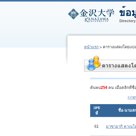
หน้าแรก
ตารางแสดงโดยแบ่
ค้นพบ
254
คน เมื่อคลิกที่ช
<<ห
เลข
ชื่อ-นามสก
ที่
61
มาซาอากิ คาเนโม