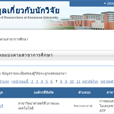
Japa
งตามสาขาการศึกษา
ื่อ ข้อมูลรายละเอียดของผู้วิจัยจะถูกแสดงออกมา
น้าแรก
<หน้าก่อนนี้
2
3
4
5
6
7
8
9
10
11
หน้าถัดไป>
หน้าสุดท
ุล
องค์กรที่สังกัด
ตำแหน่ง
สาขาท
การตอบสน
สาขาวิทยาศาสตร์ชีวภาพและ
ริ
โมเลกุลชา
วิทยากร/อาจารย์
เทคโนโลยี
ATP