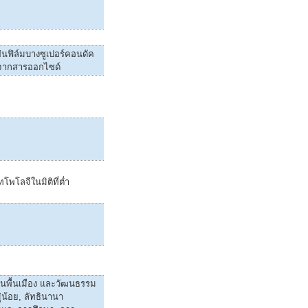
่นฟิล์มบางซูเปอร์คอนดัค
ทำจากสารออกไซด์
โพโลจีในมิติที่ต่ำ
ชนพื้นเมือง และวัฒนธรรม
น้อย, ลัทธินานา