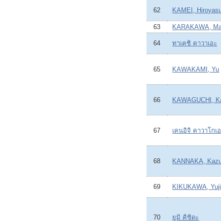
62
KAMEI, Hiroyas
63
KARAKAWA, Ma
64
ทาเคชิ คาวาเอะ
65
KAWAKAMI, Yu
66
KAWAGUCHI, K
67
เคนอิจิ คาวาโกเ
68
KANNAKA, Kazu
69
KIKUKAWA, Yuj
70
ยูมิ คิชิดะ