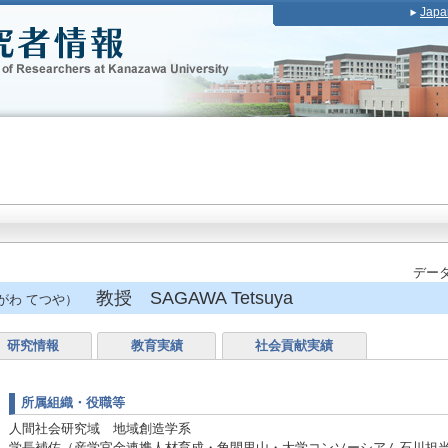
Japa
データ
教授 SAGAWA Tetsuya
がわ てつや）
研究情報
教育実績
社会貢献実績
所属組織・役職等
人間社会研究域 地域創造学系
学長補佐（産学官金連携人材育成・角間里山・大学コンソーシアム石川担