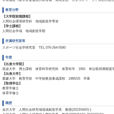
教育分野
【大学院前期課程】
人間社会環境研究科 地域創造学専攻
【学士課程】
人間社会学域 地域創造学類
所属研究室等
スポーツ社会学研究室 TEL:076-264-5580
学歴
【出身大学院】
筑波大学 博士課程 体育科学研究科 体育科学 1991 単位取得満期退
【出身大学】
愛媛大学 教育学部 中学校教員養成課程 1985/03 卒業
【取得学位】
教育学修士
体育学修士
職歴
金沢大学 人間社会研究域地域創造学系 教授(2023/04/01-)