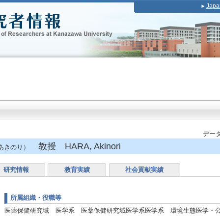
Japa
データ
教授 HARA, Akinori
あきのり）
研究情報
教育実績
社会貢献実績
所属組織・役職等
医薬保健研究域 医学系 医薬保健研究域医学系医学系 環境生態医学・